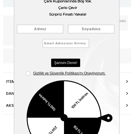
Notify me when the price goes
Add to Favorites
down
Free Shipping
WhatsApp’tan Bilgi Al
ITEM FEATURES
DANIŞMA HATTI
AKSESUAR ONARIMI
Similar Items