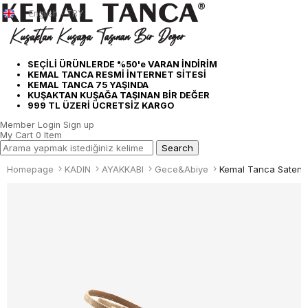
English - TRY
SEÇİLİ ÜRÜNLERDE %50'e VARAN İNDİRİM
KEMAL TANCA RESMİ İNTERNET SİTESİ
KEMAL TANCA 75 YAŞINDA
KUŞAKTAN KUŞAĞA TAŞINAN BİR DEĞER
999 TL ÜZERİ ÜCRETSİZ KARGO
Member Login
Sign up
My Cart
0
Item
Homepage
KADIN
AYAKKABI
Gece&Abiye