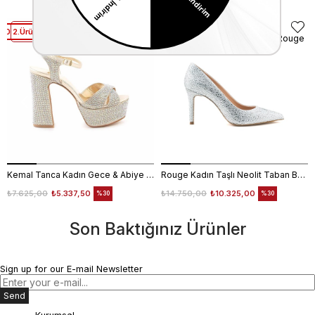
30 2.Ürüne %50 İndirim
2. Ürüne %50 Net İndirim
Kemal Tanca
Rouge
Kemal Tanca Kadın Gece & Abiye Ayakkabı 4360
Rouge Kadın Taşlı Neolit Taban Beyaz Süet Gece & Abiye Ayakkabı
₺7.625,00
₺5.337,50
₺14.750,00
₺10.325,00
%30
%30
Son Baktığınız Ürünler
Sign up for our E-mail Newsletter
Send