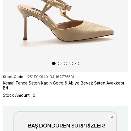
Stock Code
(251TCK840-B4_16777553)
Kemal Tanca Saten Kadın Gece & Abiye Beyaz Saten Ayakkabı
B4
Stock Amount
:
0
Item is out of stock.