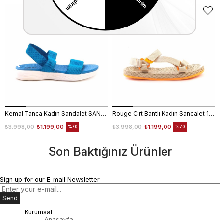
Kemal Tanca Kadın Sandalet SANDALET
Rouge Cırt Bantlı Kadın Sandalet 1001
₺3.998,00
₺1.199,00
₺3.998,00
₺1.199,00
%70
%70
Son Baktığınız Ürünler
Sign up for our E-mail Newsletter
Send
Kurumsal
Anasayfa