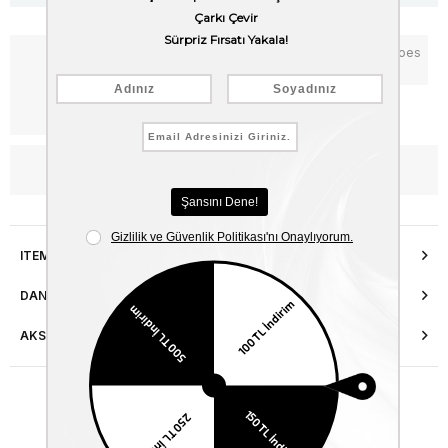
Notify me when the price goes
Add to Favorites
down
Free Shipping
WhatsApp’tan Bilgi Al
ITEM FEATURES
DANIŞMA HATTI
AKSESUAR ONARIMI
Similar Items