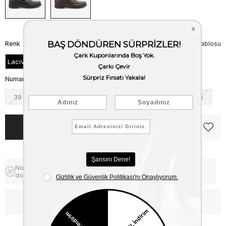
Renk
Beden Tablosu
Lacivert
Numara
39
40
41
42
43
44
45
Notify me when the price goes
Free Shipping
down
WhatsApp’tan Bilgi Al