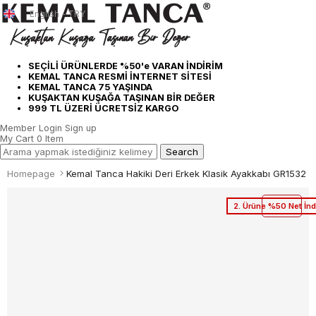
English - TRY
SEÇİLİ ÜRÜNLERDE %50'e VARAN İNDİRİM
KEMAL TANCA RESMİ İNTERNET SİTESİ
KEMAL TANCA 75 YAŞINDA
KUŞAKTAN KUŞAĞA TAŞINAN BİR DEĞER
999 TL ÜZERİ ÜCRETSİZ KARGO
Member Login
Sign up
My Cart
0
Item
Homepage
Kemal Tanca Hakiki Deri Erkek Klasik Ayakkabı GR1532
2. Ürüne %50 Net İnd