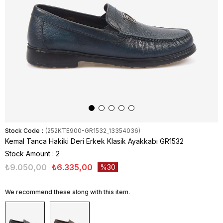
Stock Code
(252KTE900-GR1532_13354036)
Kemal Tanca Hakiki Deri Erkek Klasik Ayakkabı GR1532
Stock Amount
:
2
₺9.050,00
₺6.335,00
30
We recommend these along with this item.