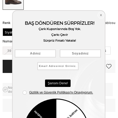
Renk
Beden Tablosu
Siyah
Numara
39
40
41
42
43
44
45
Notify me when the price goes
Free Shipping
down
WhatsApp’tan Bilgi Al