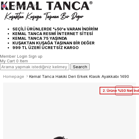
English - TRY
SEÇİLİ ÜRÜNLERDE %50'e VARAN İNDİRİM
KEMAL TANCA RESMİ İNTERNET SİTESİ
KEMAL TANCA 75 YAŞINDA
KUŞAKTAN KUŞAĞA TAŞINAN BİR DEĞER
999 TL ÜZERİ ÜCRETSİZ KARGO
Member Login
Sign up
My Cart
0
Item
Homepage
Kemal Tanca Hakiki Deri Erkek Klasik Ayakkabı 1490
2. Ürüne %50 Net İnd