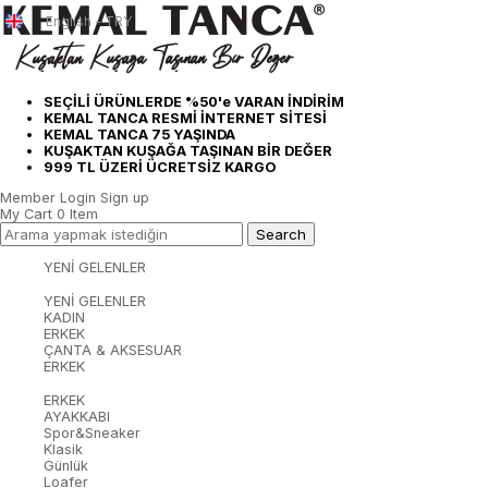
English - TRY
SEÇİLİ ÜRÜNLERDE %50'e VARAN İNDİRİM
KEMAL TANCA RESMİ İNTERNET SİTESİ
KEMAL TANCA 75 YAŞINDA
KUŞAKTAN KUŞAĞA TAŞINAN BİR DEĞER
999 TL ÜZERİ ÜCRETSİZ KARGO
Member Login
Sign up
My Cart
0
Item
YENİ GELENLER
YENİ GELENLER
KADIN
ERKEK
ÇANTA & AKSESUAR
ERKEK
ERKEK
AYAKKABI
Spor&Sneaker
Klasik
Günlük
Loafer