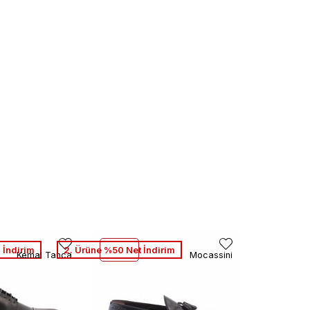
 İndirim
2. Ürüne %50 Net İndirim
Kemal Tanca
Mocassini