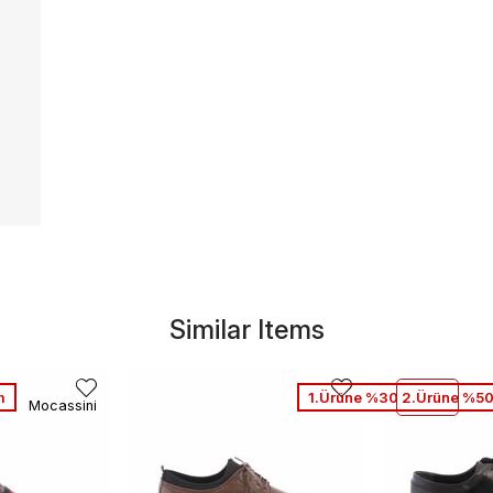
Similar Items
m
1.Ürüne %30 2.Ürüne %50
Mocassini