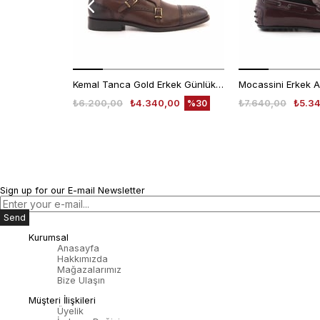
Kemal Tanca Gold Erkek Günlük Ayakkabı 6612-152
₺6.200,00
₺4.340,00
₺7.640,00
₺5.3
%30
Sign up for our E-mail Newsletter
Send
Kurumsal
Anasayfa
Hakkımızda
Mağazalarımız
Bize Ulaşın
Müşteri İlişkileri
Üyelik