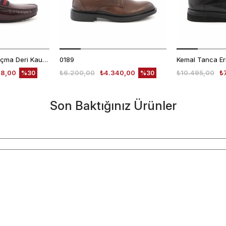
Mocassini Erkek Açma Deri Kauçuk Taban Bordo Günlük Ayakkabı
0189
48,00
₺6.200,00
₺4.340,00
₺10.495,00
₺
%30
%30
Son Baktığınız Ürünler