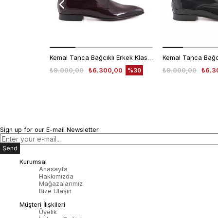
Kemal Tanca Bağcıklı Erkek Klasik Ayakkabı 700
₺9.000,00
₺6.300,00
₺9.000,00
₺6.3
%30
Sign up for our E-mail Newsletter
Send
Kurumsal
Anasayfa
Hakkımızda
Mağazalarımız
Bize Ulaşın
Müşteri İlişkileri
Üyelik