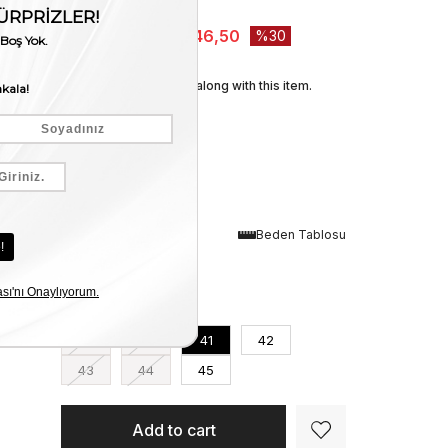
Stock Amount
:
1
₺10.495,00
₺7.346,50
30
We recommend these along with this item.
Renk
Beden Tablosu
Siyah
Numara
39
40
41
42
43
44
45