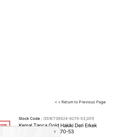
< < Return to Previous Page
Stock Code
(251KTGE624-6270-53_001)
irim
Kemal Tanca Gold Hakiki Deri Erkek
Klasik Ayakkabı 6270-53