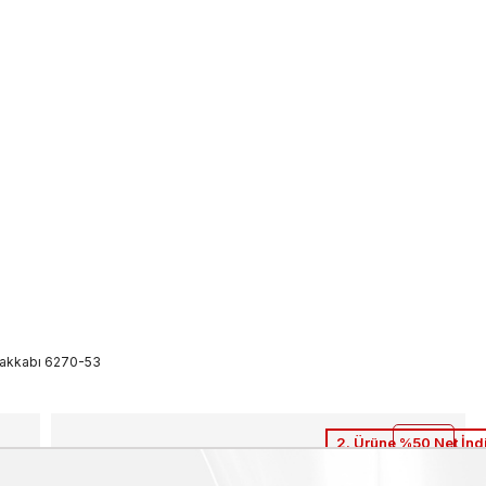
Ayakkabı 6270-53
2. Ürüne %50 Net İnd