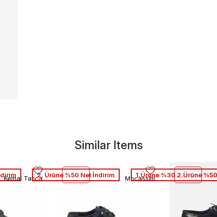
Similar Items
dirim
2. Ürüne %50 Net İndirim
1.Ürüne %30 2.Ürüne %50
Kemal Tanca
Mocassini