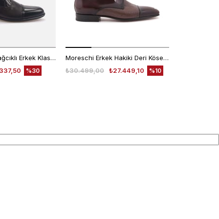
Kemal Tanca Bağcıklı Erkek Klasik Ayakkabı 7453
Moreschi Erkek Hakiki Deri Kösele Taban Kahverengi Klasik Ayakkabı
337,50
₺30.499,00
₺27.449,10
₺30.499,00
%30
%10