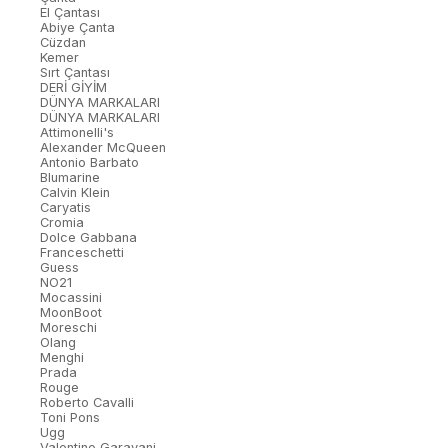
El Çantası
Abiye Çanta
Cüzdan
Kemer
Sırt Çantası
DERİ GİYİM
DÜNYA MARKALARI
DÜNYA MARKALARI
Attimonelli's
Alexander McQueen
Antonio Barbato
Blumarine
Calvin Klein
Caryatis
Cromia
Dolce Gabbana
Franceschetti
Guess
NO21
Mocassini
MoonBoot
Moreschi
Olang
Menghi
Prada
Rouge
Roberto Cavalli
Toni Pons
Ugg
Valentino Garavani