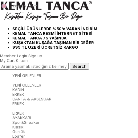
English - TRY
SEÇİLİ ÜRÜNLERDE %50'e VARAN İNDİRİM
KEMAL TANCA RESMİ İNTERNET SİTESİ
KEMAL TANCA 75 YAŞINDA
KUŞAKTAN KUŞAĞA TAŞINAN BİR DEĞER
999 TL ÜZERİ ÜCRETSİZ KARGO
Member Login
Sign up
My Cart
0
Item
YENİ GELENLER
YENİ GELENLER
KADIN
ERKEK
ÇANTA & AKSESUAR
ERKEK
ERKEK
AYAKKABI
Spor&Sneaker
Klasik
Günlük
Loafer