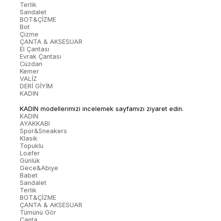
Terlik
Sandalet
BOT&ÇİZME
Bot
Çizme
ÇANTA & AKSESUAR
El Çantası
Evrak Çantası
Cüzdan
Kemer
VALİZ
DERİ GİYİM
KADIN
KADIN modellerimizi incelemek sayfamızı ziyaret edin.
KADIN
AYAKKABI
Spor&Sneakers
Klasik
Topuklu
Loafer
Günlük
Gece&Abiye
Babet
Sandalet
Terlik
BOT&ÇİZME
ÇANTA & AKSESUAR
Tümünü Gör
Çanta