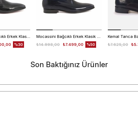
Kemal Tanca Bağcıklı Erkek Klasik Ayakkabı 700
Mocassini Bağcıklı Erkek Klasik Ayakkabı 4625
00,00
₺14.998,00
₺7.499,00
₺7.625,00
₺5.
%30
%50
Son Baktığınız Ürünler