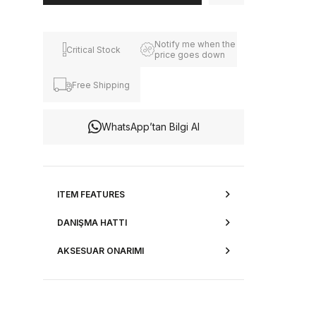
Notify me when the
Critical Stock
price goes down
Free Shipping
WhatsApp’tan Bilgi Al
ITEM FEATURES
DANIŞMA HATTI
AKSESUAR ONARIMI