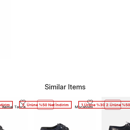
Similar Items
dirim
2. Ürüne %50 Net İndirim
1.Ürüne %30 2.Ürüne %50
Kemal Tanca
Mocassini