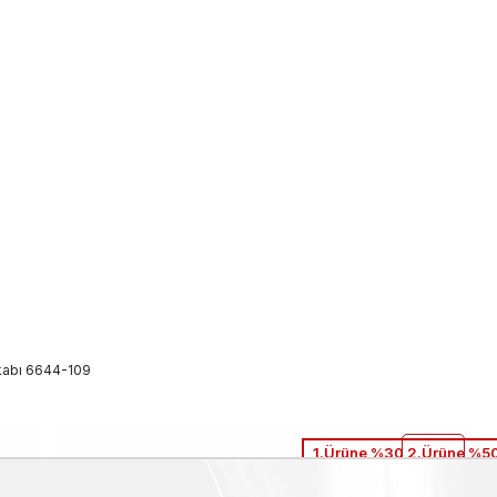
kkabı 6644-109
1.Ürüne %30 2.Ürüne %50