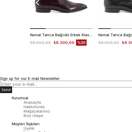
Kemal Tanca Bağcıklı Erkek Klasik Ayakkabı 700
₺9.000,00
₺6.300,00
₺9.000,00
₺6.3
%30
Sign up for our E-mail Newsletter
Send
Kurumsal
Anasayfa
Hakkımızda
Mağazalarımız
Bize Ulaşın
Müşteri İlişkileri
Üyelik