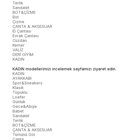
Terlik
Sandalet
BOT&ÇİZME
Bot
Çizme
ÇANTA & AKSESUAR
El Çantası
Evrak Çantası
Cüzdan
Kemer
VALİZ
DERİ GİYİM
KADIN
KADIN modellerimizi incelemek sayfamızı ziyaret edin.
KADIN
AYAKKABI
Spor&Sneakers
Klasik
Topuklu
Loafer
Günlük
Gece&Abiye
Babet
Sandalet
Terlik
BOT&ÇİZME
ÇANTA & AKSESUAR
Tümünü Gör
Çanta