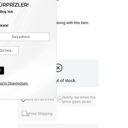
Stock Amount
:
0
We recommend these along with this item.
Item is out of stock.
Notify me when the
Add to Favorites
price goes down
Free Shipping