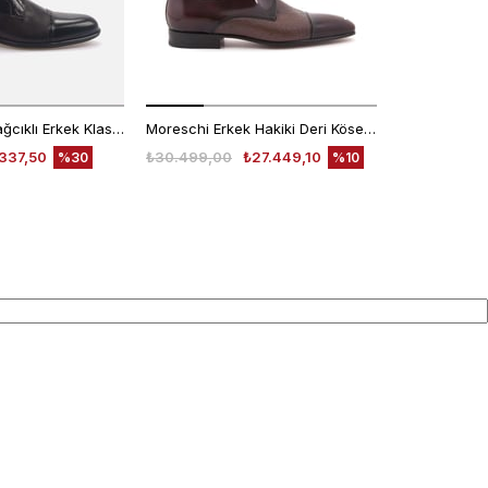
Kemal Tanca Bağcıklı Erkek Klasik Ayakkabı 7453
Moreschi Erkek Hakiki Deri Kösele Taban Kahverengi Klasik Ayakkabı
337,50
₺30.499,00
₺27.449,10
₺30.499,00
%30
%10