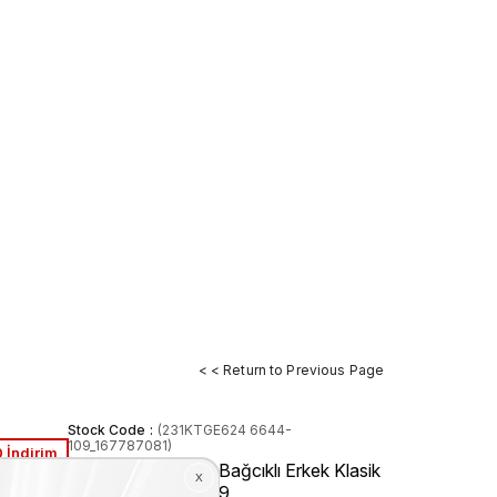
< < Return to Previous Page
Stock Code
(231KTGE624 6644-
109_167787081)
 İndirim
Kemal Tanca Gold Bağcıklı Erkek Klasik
Ayakkabı 6644-109