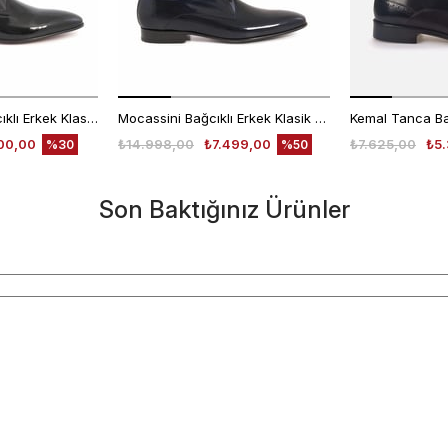
Kemal Tanca Bağcıklı Erkek Klasik Ayakkabı 700
Mocassini Bağcıklı Erkek Klasik Ayakkabı 4625
00,00
₺14.998,00
₺7.499,00
₺7.625,00
₺5.
%30
%50
Son Baktığınız Ürünler