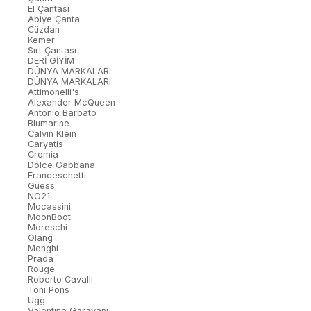
El Çantası
Abiye Çanta
Cüzdan
Kemer
Sırt Çantası
DERİ GİYİM
DÜNYA MARKALARI
DÜNYA MARKALARI
Attimonelli's
Alexander McQueen
Antonio Barbato
Blumarine
Calvin Klein
Caryatis
Cromia
Dolce Gabbana
Franceschetti
Guess
NO21
Mocassini
MoonBoot
Moreschi
Olang
Menghi
Prada
Rouge
Roberto Cavalli
Toni Pons
Ugg
Valentino Garavani