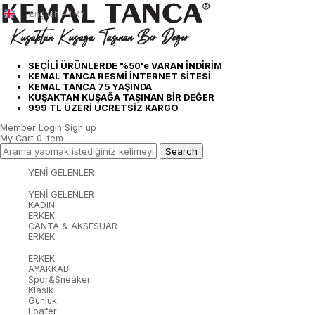
English - TRY
SEÇİLİ ÜRÜNLERDE %50'e VARAN İNDİRİM
KEMAL TANCA RESMİ İNTERNET SİTESİ
KEMAL TANCA 75 YAŞINDA
KUŞAKTAN KUŞAĞA TAŞINAN BİR DEĞER
999 TL ÜZERİ ÜCRETSİZ KARGO
Member Login
Sign up
My Cart
0
Item
YENİ GELENLER
YENİ GELENLER
KADIN
ERKEK
ÇANTA & AKSESUAR
ERKEK
ERKEK
AYAKKABI
Spor&Sneaker
Klasik
Günlük
Loafer