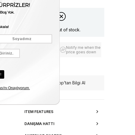
Item is out of stock.
Notify me when the
Add to Favorites
price goes down
Free Shipping
WhatsApp’tan Bilgi Al
ITEM FEATURES
DANIŞMA HATTI