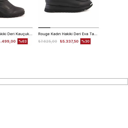
Rouge Kadın Hakiki Deri Kauçuk Taban Siyah Günlük Bot
Rouge Kadın Hakiki Deri Eva Taban Siyah Günlük Bot
4.499,00
₺7.625,00
₺5.337,50
₺7.640,00
%63
%30