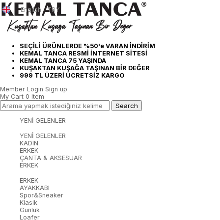
English - TRY
SEÇİLİ ÜRÜNLERDE %50'e VARAN İNDİRİM
KEMAL TANCA RESMİ İNTERNET SİTESİ
KEMAL TANCA 75 YAŞINDA
KUŞAKTAN KUŞAĞA TAŞINAN BİR DEĞER
999 TL ÜZERİ ÜCRETSİZ KARGO
Member Login
Sign up
My Cart
0
Item
YENİ GELENLER
YENİ GELENLER
KADIN
ERKEK
ÇANTA & AKSESUAR
ERKEK
ERKEK
AYAKKABI
Spor&Sneaker
Klasik
Günlük
Loafer