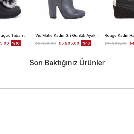
Ugg Kadın Süet Kauçuk Taban Siyah Günlük Bot
Vic Matie Kadın Gri Günlük Ayakkabı
5,00
₺6.450,00
₺5.805,00
₺11.998,00
₺
%10
%10
Son Baktığınız Ürünler