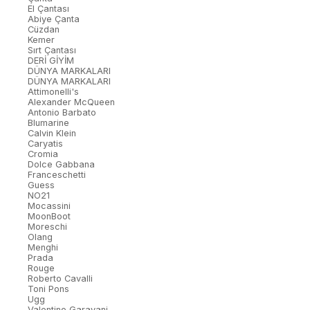
El Çantası
Abiye Çanta
Cüzdan
Kemer
Sırt Çantası
DERİ GİYİM
DÜNYA MARKALARI
DÜNYA MARKALARI
Attimonelli's
Alexander McQueen
Antonio Barbato
Blumarine
Calvin Klein
Caryatis
Cromia
Dolce Gabbana
Franceschetti
Guess
NO21
Mocassini
MoonBoot
Moreschi
Olang
Menghi
Prada
Rouge
Roberto Cavalli
Toni Pons
Ugg
Valentino Garavani