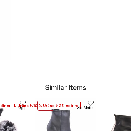
Similar Items
ndirim
1. Ürüne %10 2. Ürüne %25 İndirim
Ugg
Vic Matie