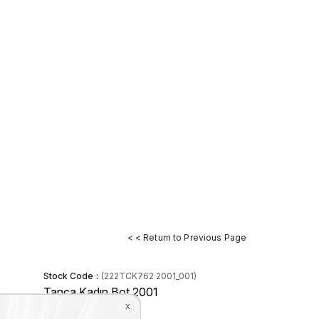
< < Return to Previous Page
Stock Code
(222TCK762 2001_001)
Tanca Kadın Bot 2001
Stock Amount
:
0