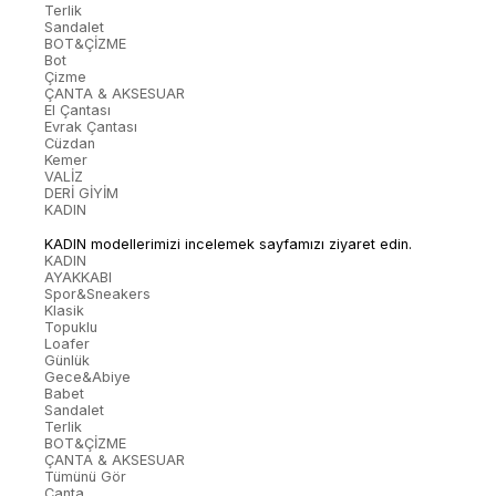
Terlik
Sandalet
BOT&ÇİZME
Bot
Çizme
ÇANTA & AKSESUAR
El Çantası
Evrak Çantası
Cüzdan
Kemer
VALİZ
DERİ GİYİM
KADIN
KADIN modellerimizi incelemek sayfamızı ziyaret edin.
KADIN
AYAKKABI
Spor&Sneakers
Klasik
Topuklu
Loafer
Günlük
Gece&Abiye
Babet
Sandalet
Terlik
BOT&ÇİZME
ÇANTA & AKSESUAR
Tümünü Gör
Çanta