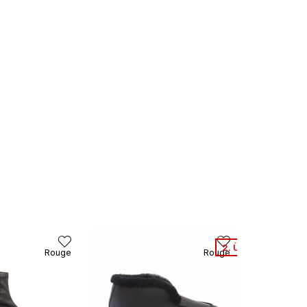
2. Ürüne %50 Net İ
Rouge
Rouge