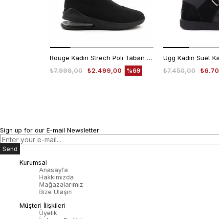
Rouge Kadın Strech Poli Taban Siyah Günlük Bot
₺7.998,00
₺2.499,00
₺7.450,00
₺6.70
%69
Sign up for our E-mail Newsletter
Send
Kurumsal
Anasayfa
Hakkımızda
Mağazalarımız
Bize Ulaşın
Müşteri İlişkileri
Üyelik