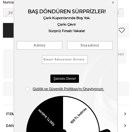
Numara
39
40
41
42
43
44
45
Notify me when the price goes
Critical Stock
down
Free Shipping
WhatsApp’tan Bilgi Al
ITEM FEATURES
DANIŞMA HATTI