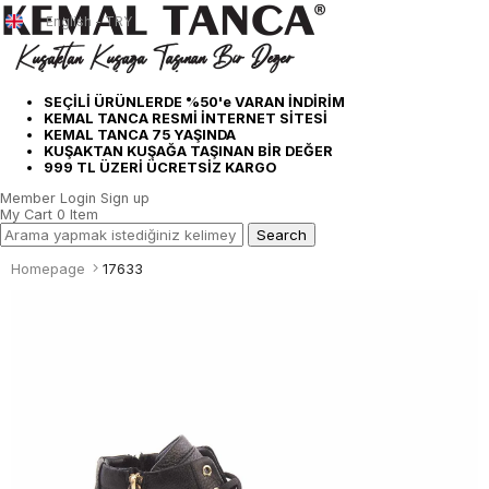
English - TRY
SEÇİLİ ÜRÜNLERDE %50'e VARAN İNDİRİM
KEMAL TANCA RESMİ İNTERNET SİTESİ
KEMAL TANCA 75 YAŞINDA
KUŞAKTAN KUŞAĞA TAŞINAN BİR DEĞER
999 TL ÜZERİ ÜCRETSİZ KARGO
Member Login
Sign up
My Cart
0
Item
Homepage
17633