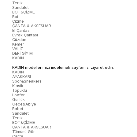
Terlik
Sandalet
BOT&ÇİZME
Bot
Çizme
ÇANTA & AKSESUAR
El Çantası
Evrak Çantası
Cüzdan
Kemer
VALİZ
DERİ GİYİM
KADIN
KADIN modellerimizi incelemek sayfamızı ziyaret edin.
KADIN
AYAKKABI
Spor&Sneakers
Klasik
Topuklu
Loafer
Günlük
Gece&Abiye
Babet
Sandalet
Terlik
BOT&ÇİZME
ÇANTA & AKSESUAR
Tümünü Gör
Çanta