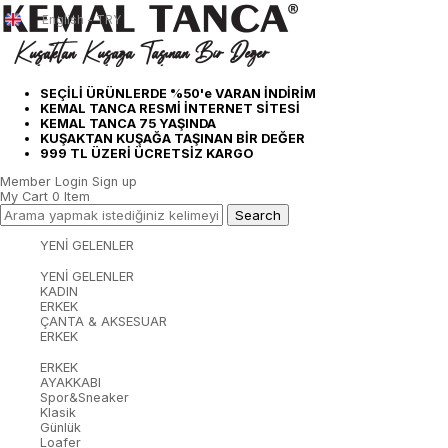
English - TRY
SEÇİLİ ÜRÜNLERDE %50'e VARAN İNDİRİM
KEMAL TANCA RESMİ İNTERNET SİTESİ
KEMAL TANCA 75 YAŞINDA
KUŞAKTAN KUŞAĞA TAŞINAN BİR DEĞER
999 TL ÜZERİ ÜCRETSİZ KARGO
Member Login
Sign up
My Cart
0
Item
YENİ GELENLER
YENİ GELENLER
KADIN
ERKEK
ÇANTA & AKSESUAR
ERKEK
ERKEK
AYAKKABI
Spor&Sneaker
Klasik
Günlük
Loafer