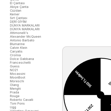
El Çantası
Abiye Çanta
Cüzdan
Kemer
Sırt Çantası
DERİ GİYİM
DÜNYA MARKALARI
DÜNYA MARKALARI
Attimonelli's
Alexander McQueen
Antonio Barbato
Blumarine
Calvin Klein
Caryatis
Cromia
Dolce Gabbana
Franceschetti
Guess
NO21
Mocassini
MoonBoot
Moreschi
Olang
Menghi
Prada
Rouge
Roberto Cavalli
Toni Pons
Ugg
Valentino Garavani