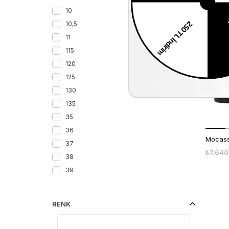
10
10,5
11
2. Ürüne %50 
115
120
125
130
135
35
36
37
₺7.640
38
39
40
41
RENK
41,5
42