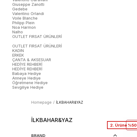
Giuseppe Zanotti
Gedebe
Valentino Orlandi
Voile Blanche
Philipp Plein
Noa Harmon
Nalho
OUTLET FIRSAT ÜRÜNLERİ
OUTLET FIRSAT ÜRÜNLERİ
KADIN
ERKEK
ÇANTA & AKSESUAR
HEDİYE REHBERİ
HEDİYE REHBERİ
Babaya Hediye
Anneye Hediye
Öğretmene Hediye
Sevgiliye Hediye
Homepage
İLKBAHAR&YAZ
İLKBAHAR&YAZ
2. Ürüne %50 
BRAND