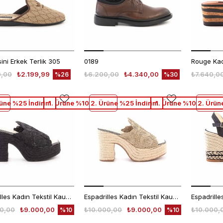
ni Erkek Terlik 305
0189
0,00
₺2.199,99
₺6.200,00
₺4.340,00
₺7.640,0
%26
%30
rüne %25 İndirim
1. Ürüne %10 2. Ürüne %25 İndirim
1. Ürüne %10 2. Ürün
Espadrilles Kadın Tekstil Kauçuk Taban Negro Terlik Terlik
Espadrilles Kadın Tekstil Kauçuk Taban Naturel Terlik Terlik
0,00
₺9.000,00
₺10.000,00
₺9.000,00
₺10.000,
%10
%10