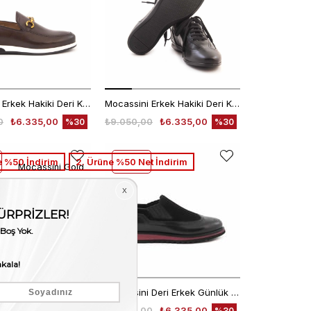
Mocassini Erkek Hakiki Deri Kauçuk Taban Kahverengi Günlük Ayakkabı
Mocassini Erkek Hakiki Deri Kauçuk Taban Siyah Günlük Ayakkabı
0
₺6.335,00
₺9.050,00
₺6.335,00
%30
%30
 %50 İndirim
2. Ürüne %50 Net İndirim
Mocassini Gold
Mocassini Gold Erkek Günlük Ayakkabı 50234
Mocassini Deri Erkek Günlük Ayakkabı D7209
00
₺10.325,00
₺9.050,00
₺6.335,00
%30