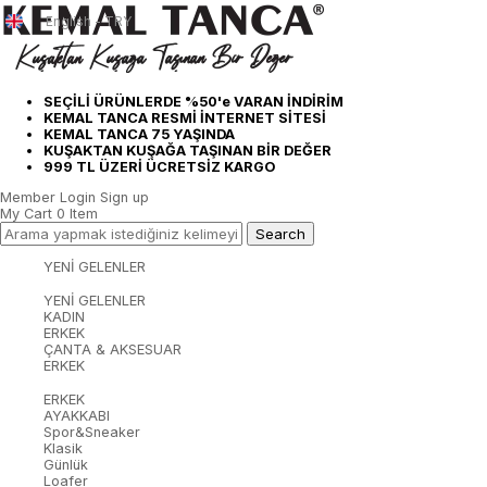
English - TRY
SEÇİLİ ÜRÜNLERDE %50'e VARAN İNDİRİM
KEMAL TANCA RESMİ İNTERNET SİTESİ
KEMAL TANCA 75 YAŞINDA
KUŞAKTAN KUŞAĞA TAŞINAN BİR DEĞER
999 TL ÜZERİ ÜCRETSİZ KARGO
Member Login
Sign up
My Cart
0
Item
YENİ GELENLER
YENİ GELENLER
KADIN
ERKEK
ÇANTA & AKSESUAR
ERKEK
ERKEK
AYAKKABI
Spor&Sneaker
Klasik
Günlük
Loafer