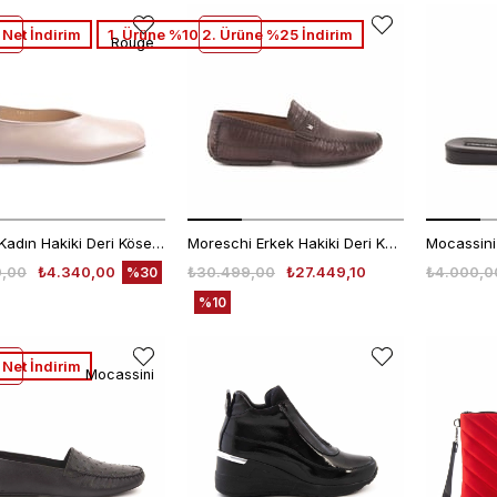
Net İndirim
1. Ürüne %10 2. Ürüne %25 İndirim
Rouge
Rouge Kadın Hakiki Deri Kösele Taban Bej Babet Ayakkabı
Moreschi Erkek Hakiki Deri Kahverengi Loafer Konforlu Ayakkabı
0,00
₺4.340,00
₺30.499,00
₺27.449,10
₺4.000,0
%30
%10
Net İndirim
Mocassini