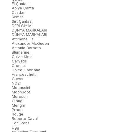
El Çantası
Abiye Çanta
Cüzdan
Kemer
Sırt Çantası
DERİ GİYİM
DÜNYA MARKALARI
DÜNYA MARKALARI
Attimonelli's
Alexander McQueen
Antonio Barbato
Blumarine
Calvin Klein
Caryatis
Cromia
Dolce Gabbana
Franceschetti
Guess
NO21
Mocassini
MoonBoot
Moreschi
Olang
Menghi
Prada
Rouge
Roberto Cavalli
Toni Pons
Ugg
Valentino Garavani