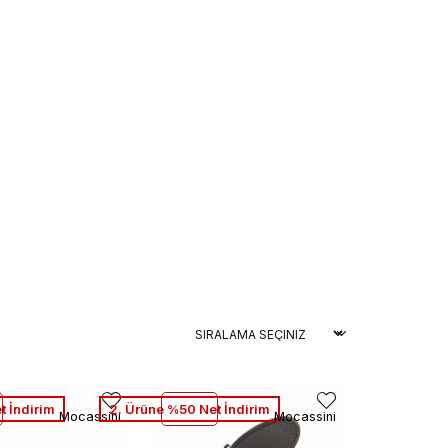
t İndirim
2. Ürüne %50 Net İndirim
Mocassini
Mocassini