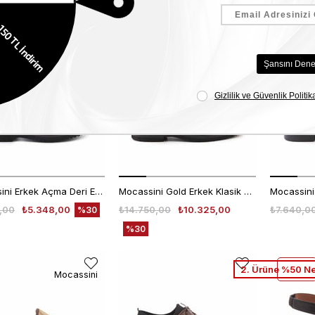
%30
%30
Net İndirim
1.Ürüne %30 2.Ürüne %50 İndirim
2. Ürüne %50 Ne
Mocassini
Mocassini Erkek Açma Deri Eva Taban Kahverengi Günlük Ayakkabı
Mocassini Gold Erkek Klasik Ayakkabı 50265​​​​​​​
,00
₺5.348,00
₺14.750,00
₺10.325,00
₺7.640,0
%30
%30
2. Ürüne %50 Ne
Mocassini