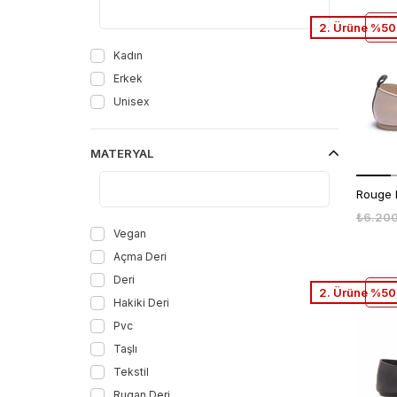
STD
Sıyah Analın
2. Ürüne %50 
Vizon
Siyah Acma
Kadın
Bordo
Erkek
Nude
Unisex
Kırmızı Rugan
Pembe
MATERYAL
Krem
Bordo Yılan
Multi
₺6.20
Vegan
Sıyah Prada
Açma Deri
Deri
2. Ürüne %50 
Hakiki Deri
Pvc
Taşlı
Tekstil
Rugan Deri