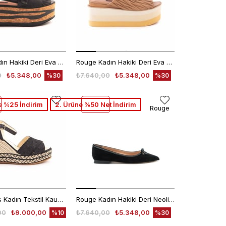
Rouge Kadın Hakiki Deri Eva Taban Siyah Sandalet
Rouge Kadın Hakiki Deri Eva Taban Vizon Terlik Terlik
0
₺5.348,00
₺7.640,00
₺5.348,00
%30
%30
e %25 İndirim
2. Ürüne %50 Net İndirim
Rouge
Espadrilles Kadın Tekstil Kauçuk Taban Negro Sandalet
Rouge Kadın Hakiki Deri Neolit Taban Siyah Babet
00
₺9.000,00
₺7.640,00
₺5.348,00
%10
%30