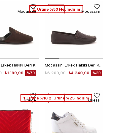
2. Ürüne %50 Net İndirim
Mocassini
Mocassini
Mocassini Erkek Hakiki Deri Kauçuk Taban Kahverengi Terlik Terlik
Mocassini Erkek Hakiki Deri Kauçuk Taban Kahverengi Terlik Terlik
0
₺1.199,99
₺6.200,00
₺4.340,00
%70
%30
1. Ürüne %10 2. Ürüne %25 İndirim
Rouge
Guess