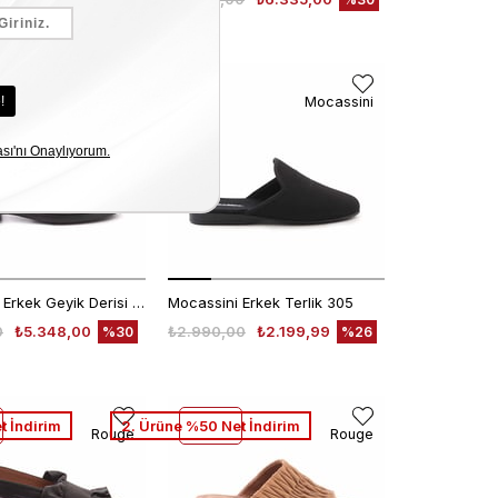
t İndirim
Mocassini
Mocassini
Mocassini Erkek Geyik Derisi Eva Taban Kahverengi Günlük Ayakkabı
Mocassini Erkek Terlik 305
0
₺5.348,00
₺2.990,00
₺2.199,99
%30
%26
t İndirim
2. Ürüne %50 Net İndirim
Rouge
Rouge