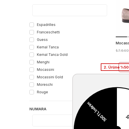
Espadrilles
Franceschetti
Guess
Kemal Tanca
₺7.640
Kemal Tanca Gold
Menghi
2. Ürüne %50 
Mocassini
Mocassini Gold
Moreschi
Rouge
NUMARA
₺7.640