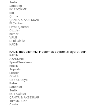
Terlik
Sandalet
BOT&ÇİZME
Bot
Çizme
ÇANTA & AKSESUAR
El Çantası
Evrak Çantası
Cüzdan
Kemer
VALİZ
DERİ GİYİM
KADIN
KADIN modellerimizi incelemek sayfamızı ziyaret edin.
KADIN
AYAKKABI
Spor&Sneakers
Klasik
Topuklu
Loafer
Günlük
Gece&Abiye
Babet
Sandalet
Terlik
BOT&ÇİZME
ÇANTA & AKSESUAR
Tümünü Gör
Çanta