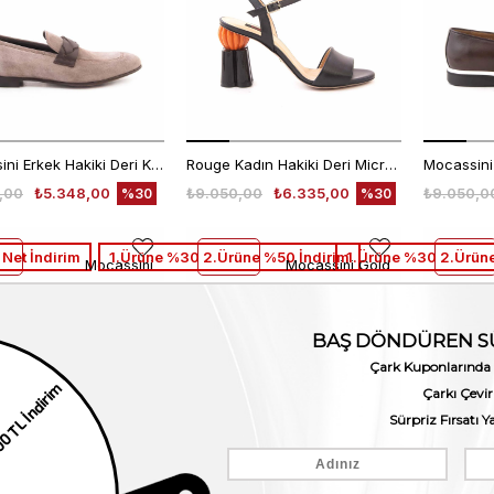
Mocassini Erkek Hakiki Deri Kauçuk Taban Vizon-Kahverengi Günlük Ayakkabı
Rouge Kadın Hakiki Deri Microlight Taban Siyah-turuncu Gece & Abiye Sandalet
,00
₺5.348,00
₺9.050,00
₺6.335,00
₺9.050,0
%30
%30
Net İndirim
1.Ürüne %30 2.Ürüne %50 İndirim
1.Ürüne %30 2.Ürüne
Mocassini
Mocassini Gold
Mocassini Erkek Hakiki Deri Kauçuk Taban Bordo Günlük Ayakkabı
Mocassini Gold Erkek Günlük Ayakkabı 50234
,00
₺5.348,00
₺14.750,00
₺10.325,00
₺14.750,
%30