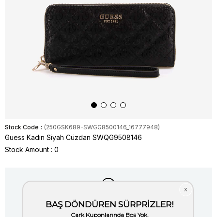
Stock Code
(250GSK689-SWGG8500146_16777948)
Guess Kadın Siyah Cüzdan SWQG9508146
Stock Amount
:
0
Item is out of stock.