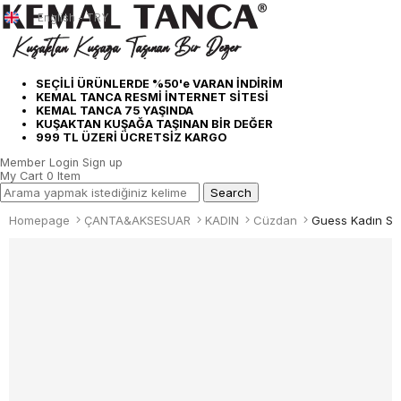
English - TRY
SEÇİLİ ÜRÜNLERDE %50'e VARAN İNDİRİM
KEMAL TANCA RESMİ İNTERNET SİTESİ
KEMAL TANCA 75 YAŞINDA
KUŞAKTAN KUŞAĞA TAŞINAN BİR DEĞER
999 TL ÜZERİ ÜCRETSİZ KARGO
Member Login
Sign up
My Cart
0
Item
Homepage
ÇANTA&AKSESUAR
KADIN
Cüzdan
Guess Kadın S