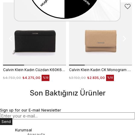
Calvin Klein Kadın Cüzdan K60K613072
Calvin Klein Kadın CK Monogram Logolu Nakit Para Koyma Bölmeli Cüzdan K60K612829
₺4.750,00
₺4.275,00
₺3.150,00
₺2.835,00
%10
%10
Son Baktığınız Ürünler
Sign up for our E-mail Newsletter
Send
Kurumsal
Anasayfa