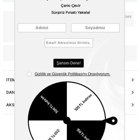
Notify me when the price goes
Add to Favorites
down
Free Shipping
WhatsApp’tan Bilgi Al
ITEM FEATURES
DANIŞMA HATTI
AKSESUAR ONARIMI
Similar Items