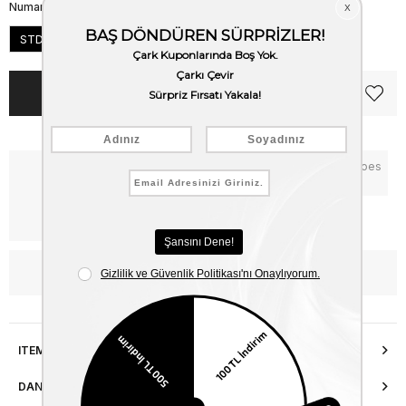
Numara
STD
Notify me when the price goes
Critical Stock
down
Free Shipping
WhatsApp’tan Bilgi Al
ITEM FEATURES
DANIŞMA HATTI