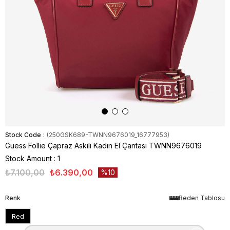
Stock Code
(250GSK689-TWNN9676019_16777953)
Guess Follie Çapraz Askılı Kadın El Çantası TWNN9676019
Stock Amount
:
1
₺7.100,00
₺6.390,00
10
Renk
Beden Tablosu
Red