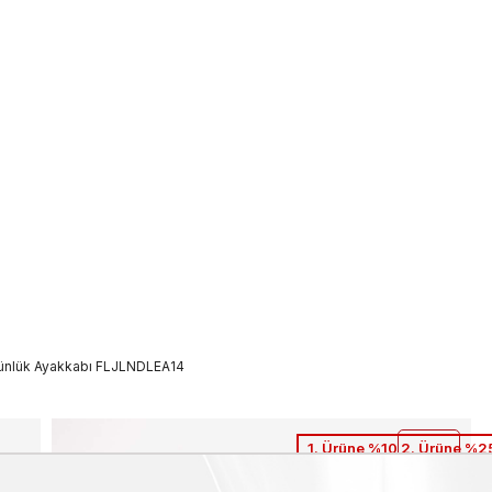
ünlük Ayakkabı FLJLNDLEA14
1. Ürüne %10 2. Ürüne %25