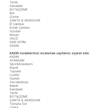
Terlik
Sandalet
BOT&ÇİZME
Bot
Çizme
ÇANTA & AKSESUAR
El Çantası
Evrak Çantası
Cüzdan
Kemer
VALİZ
DERİ GİYİM
KADIN
KADIN modellerimizi incelemek sayfamızı ziyaret edin.
KADIN
AYAKKABI
Spor&Sneakers
Klasik
Topuklu
Loafer
Günlük
Gece&Abiye
Babet
Sandalet
Terlik
BOT&ÇİZME
ÇANTA & AKSESUAR
Tümünü Gör
Çanta