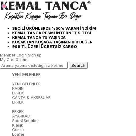
English - TRY
SEÇİLİ ÜRÜNLERDE %50'e VARAN İNDİRİM
KEMAL TANCA RESMİ İNTERNET SİTESİ
KEMAL TANCA 75 YAŞINDA
KUŞAKTAN KUŞAĞA TAŞINAN BİR DEĞER
999 TL ÜZERİ ÜCRETSİZ KARGO
Member Login
Sign up
My Cart
0
Item
YENİ GELENLER
YENİ GELENLER
KADIN
ERKEK
ÇANTA & AKSESUAR
ERKEK
ERKEK
AYAKKABI
Spor&Sneaker
Klasik
Günlük
Loafer