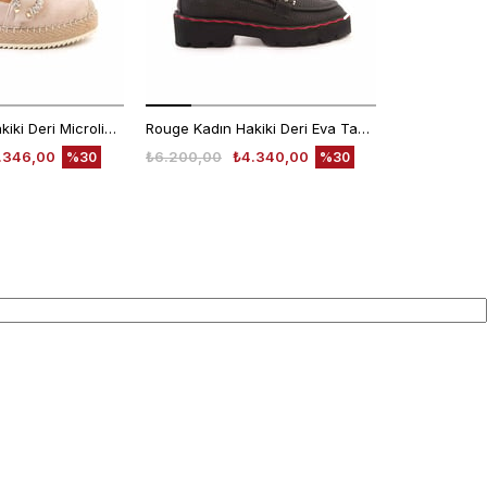
Rouge Kadın Hakiki Deri Microlight Taban Bej Süet Günlük Terlik
Rouge Kadın Hakiki Deri Eva Taban Siyah Günlük Ayakkabı
.346,00
₺6.200,00
₺4.340,00
₺4.780,00
%30
%30