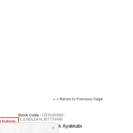
< < Return to Previous Page
Stock Code
(251GSK689-
FLJLNDLEA14_16777949)
 İndirim
Guess Kadın Günlük Ayakkabı
FLJLNDLEA14