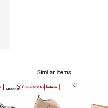
Similar Items
m
2. Ürüne %50 Net İndirim
Mocassini