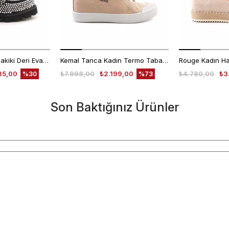
Mocassini Kadın Hakiki Deri Eva Taban Beyaz Günlük Ayakkabı
Kemal Tanca Kadın Termo Taban Bej Günlük Ayakkabı
35,00
₺7.998,00
₺2.199,00
₺4.780,00
₺3
%30
%73
Son Baktığınız Ürünler