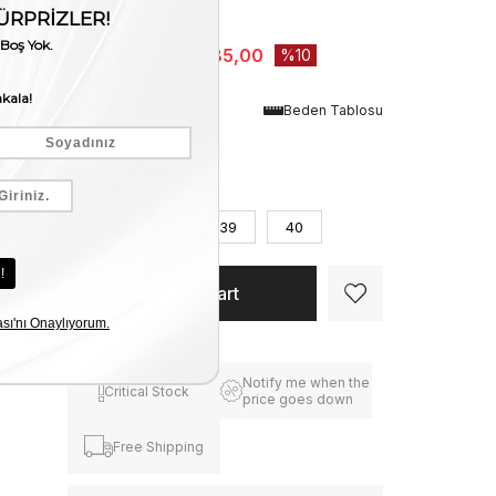
Stock Amount
:
1
₺6.650,00
₺5.985,00
10
Renk
Beden Tablosu
Beyaz
Numara
37
38
39
40
Notify me when the
Critical Stock
price goes down
Free Shipping