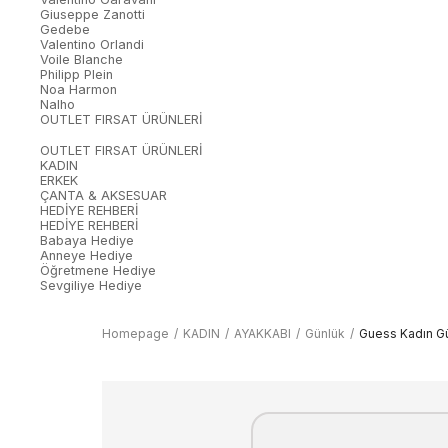
Giuseppe Zanotti
Gedebe
Valentino Orlandi
Voile Blanche
Philipp Plein
Noa Harmon
Nalho
OUTLET FIRSAT ÜRÜNLERİ
OUTLET FIRSAT ÜRÜNLERİ
KADIN
ERKEK
ÇANTA & AKSESUAR
HEDİYE REHBERİ
HEDİYE REHBERİ
Babaya Hediye
Anneye Hediye
Öğretmene Hediye
Sevgiliye Hediye
Homepage
KADIN
AYAKKABI
Günlük
Guess Kadın G