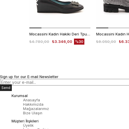
Mocassini Kadın Hakiki Deri Tpu Taban Siyah Günlük Ayakkabı
₺4.780,00
₺3.346,00
₺9.050,00
₺6.3
%30
Sign up for our E-mail Newsletter
Send
Kurumsal
Anasayfa
Hakkımızda
Mağazalarımız
Bize Ulaşın
Müşteri İlişkileri
Üyelik