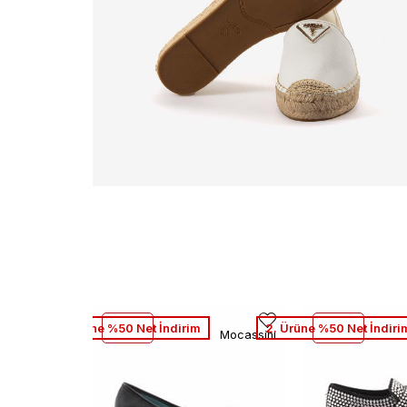
2. Ürüne %50 Net İndirim
2. Ürüne %50 Net İndiri
Mocassini