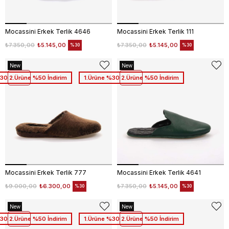
Mocassini Erkek Terlik 4646
Mocassini Erkek Terlik 111
₺7.350,00
₺5.145,00
₺7.350,00
₺5.145,00
%30
%30
New
New
Item
Item
30 2.Ürüne %50 İndirim
1.Ürüne %30 2.Ürüne %50 İndirim
Mocassini Erkek Terlik 777
Mocassini Erkek Terlik 4641
₺9.000,00
₺6.300,00
₺7.350,00
₺5.145,00
%30
%30
New
New
Item
Item
30 2.Ürüne %50 İndirim
1.Ürüne %30 2.Ürüne %50 İndirim