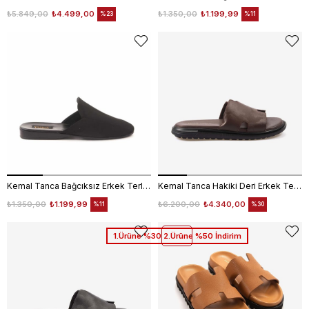
₺5.849,00
₺4.499,00
₺1.350,00
₺1.199,99
%23
%11
Kemal Tanca Bağcıksız Erkek Terlik 0445
Kemal Tanca Hakiki Deri Erkek Terlik 940
₺1.350,00
₺1.199,99
₺6.200,00
₺4.340,00
%11
%30
1.Ürüne %30 2.Ürüne %50 İndirim