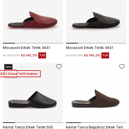
Mocassini Erkek Terlik 4641
Mocassini Erkek Terlik 4641
₺7.350,00
₺5.145,00
₺7.350,00
₺5.145,00
%30
%30
New
Item
30 2.Ürüne %50 İndirim
Kemal Tanca Erkek Terlik 500
Kemal Tanca Bağcıksız Erkek Terlik 0445