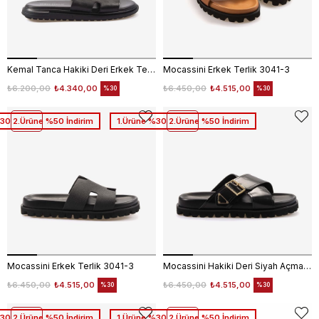
Kemal Tanca Hakiki Deri Erkek Terlik 940
Mocassini Erkek Terlik 3041-3
₺6.200,00
₺4.340,00
₺6.450,00
₺4.515,00
%30
%30
30 2.Ürüne %50 İndirim
1.Ürüne %30 2.Ürüne %50 İndirim
Mocassini Erkek Terlik 3041-3
Mocassini Hakiki Deri Siyah Açma Erkek Terlik 10034-2
₺6.450,00
₺4.515,00
₺6.450,00
₺4.515,00
%30
%30
30 2.Ürüne %50 İndirim
1.Ürüne %30 2.Ürüne %50 İndirim