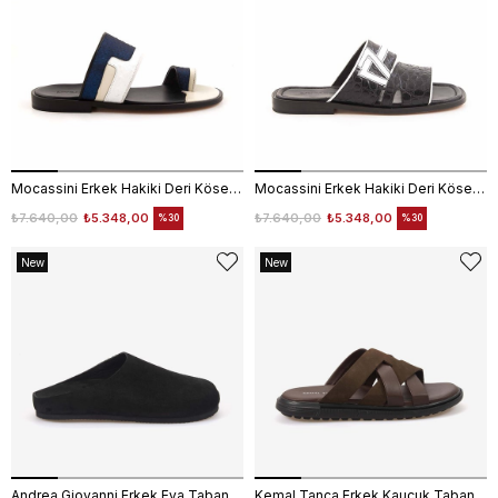
Mocassini Erkek Hakiki Deri Kösele Taban Siyah - Beyaz Terlik Terlik
Mocassini Erkek Hakiki Deri Kösele Taban Siyah Terlik Terlik
₺7.640,00
₺5.348,00
₺7.640,00
₺5.348,00
%30
%30
New
New
Item
Item
Andrea Giovanni Erkek Eva Taban Mule Süet Terlik 16101
Kemal Tanca Erkek Kauçuk Tabanlı Comfort Günlük Çapraz Bantlı Terlik 109