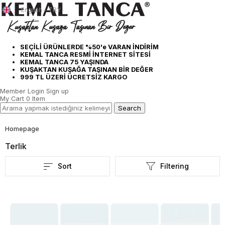
English - TRY
SEÇİLİ ÜRÜNLERDE %50'e VARAN İNDİRİM
KEMAL TANCA RESMİ İNTERNET SİTESİ
KEMAL TANCA 75 YAŞINDA
KUŞAKTAN KUŞAĞA TAŞINAN BİR DEĞER
999 TL ÜZERİ ÜCRETSİZ KARGO
Member Login
Sign up
My Cart
0
Item
Homepage
Terlik
Sort
Filtering