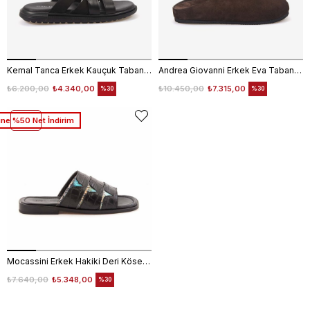
Kemal Tanca Erkek Kauçuk Tabanlı Comfort Günlük Çapraz Bantlı Terlik 109
Andrea Giovanni Erkek Eva Taban Mule Süet Terlik 16101
₺6.200,00
₺4.340,00
₺10.450,00
₺7.315,00
%30
%30
üne %50 Net İndirim
Mocassini Erkek Hakiki Deri Kösele Taban Siyah Terlik Terlik
₺7.640,00
₺5.348,00
%30