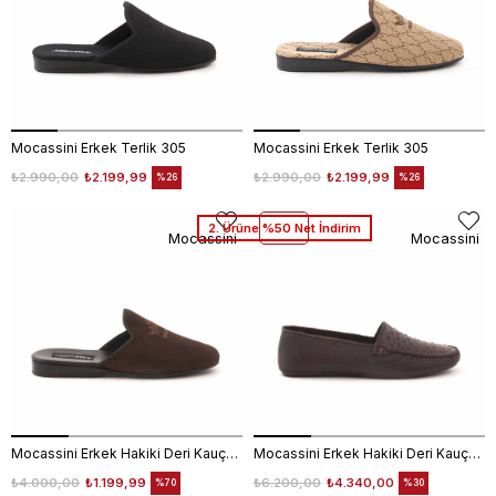
Mocassini Erkek Terlik 305
Mocassini Erkek Terlik 305
₺2.990,00
₺2.199,99
₺2.990,00
₺2.199,99
%26
%26
2. Ürüne %50 Net İndirim
Mocassini
Mocassini
Mocassini Erkek Hakiki Deri Kauçuk Taban Kahverengi Terlik Terlik
Mocassini Erkek Hakiki Deri Kauçuk Taban Kahverengi Terlik Terlik
₺4.000,00
₺1.199,99
₺6.200,00
₺4.340,00
%70
%30