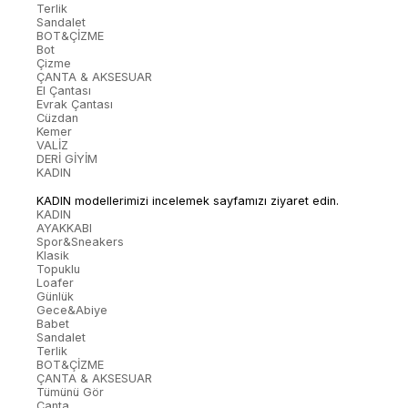
Terlik
Sandalet
BOT&ÇİZME
Bot
Çizme
ÇANTA & AKSESUAR
El Çantası
Evrak Çantası
Cüzdan
Kemer
VALİZ
DERİ GİYİM
KADIN
KADIN modellerimizi incelemek sayfamızı ziyaret edin.
KADIN
AYAKKABI
Spor&Sneakers
Klasik
Topuklu
Loafer
Günlük
Gece&Abiye
Babet
Sandalet
Terlik
BOT&ÇİZME
ÇANTA & AKSESUAR
Tümünü Gör
Çanta