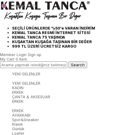
English - TRY
SEÇİLİ ÜRÜNLERDE %50'e VARAN İNDİRİM
KEMAL TANCA RESMİ İNTERNET SİTESİ
KEMAL TANCA 75 YAŞINDA
KUŞAKTAN KUŞAĞA TAŞINAN BİR DEĞER
999 TL ÜZERİ ÜCRETSİZ KARGO
Member Login
Sign up
My Cart
0
Item
YENİ GELENLER
YENİ GELENLER
KADIN
ERKEK
ÇANTA & AKSESUAR
ERKEK
ERKEK
AYAKKABI
Spor&Sneaker
Klasik
Günlük
Loafer