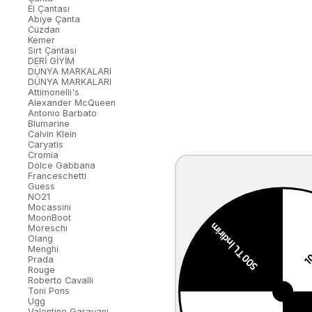
El Çantası
Abiye Çanta
Cüzdan
Kemer
Sırt Çantası
DERİ GİYİM
DÜNYA MARKALARI
DÜNYA MARKALARI
Attimonelli's
Alexander McQueen
Antonio Barbato
Blumarine
Calvin Klein
Caryatis
Cromia
Dolce Gabbana
Franceschetti
Guess
NO21
Mocassini
MoonBoot
Moreschi
Olang
Menghi
Prada
Rouge
Roberto Cavalli
Toni Pons
Ugg
Valentino Garavani