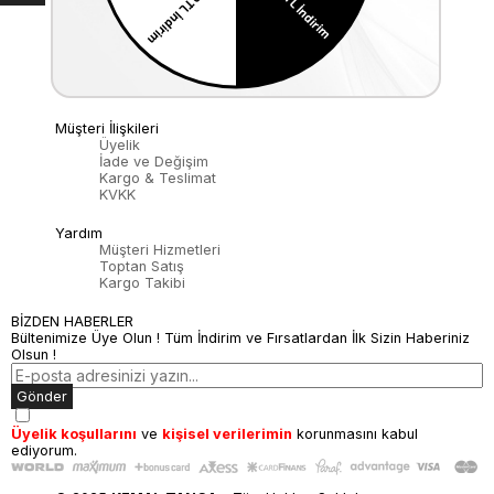
Kurumsal
Anasayfa
Hakkımızda
Mağazalarımız
Bize Ulaşın
Müşteri İlişkileri
Üyelik
İade ve Değişim
Kargo & Teslimat
KVKK
Yardım
Müşteri Hizmetleri
Toptan Satış
Kargo Takibi
BİZDEN HABERLER
Bültenimize Üye Olun ! Tüm İndirim ve Fırsatlardan İlk Sizin Haberiniz
Olsun !
Gönder
Üyelik koşullarını
ve
kişisel verilerimin
korunmasını kabul
ediyorum.