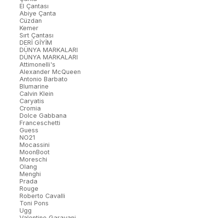
El Çantası
Abiye Çanta
Cüzdan
Kemer
Sırt Çantası
DERİ GİYİM
DÜNYA MARKALARI
DÜNYA MARKALARI
Attimonelli's
Alexander McQueen
Antonio Barbato
Blumarine
Calvin Klein
Caryatis
Cromia
Dolce Gabbana
Franceschetti
Guess
NO21
Mocassini
MoonBoot
Moreschi
Olang
Menghi
Prada
Rouge
Roberto Cavalli
Toni Pons
Ugg
Valentino Garavani