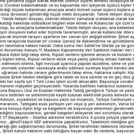
...@hs01.kep.tr
KEP adresimize yapabilirsiniz. Talebinizin niteliğine göre bilgi ve belgelerin eksiksiz ve doğru olarak tarafımıza sağlanması gerekmektedir. İstenilen bilgi ve belgelerin gereği gibi sağlanmaması durumunda, Şirket tarafından talebinize istinaden yapılacak araştırmaların tam ve nitelikli şekilde yürütülmesinde aksaklıklar yaşanabilecektir. Bu durumda, Şirket kanuni haklarını saklı tuttuğunu beyan eder. Bu nedenle, başvurunuzun talebinizin niteliğine göre eksiksiz ve istenilen bilgileri ve belgeleri içerecek şekilde gönderilmesi gerekmektedir. Kişisel Verilerin Saklama Süresi Şirket, Veri Sahibi tarafından sağlanan kişisel verileri, yukarıda belirtilen işleme amaçlarının gerektirdiği süre boyunca saklayacaktır. Buna ek olarak, Şirket, Veri Sahibi ile arasında doğabilecek herhangi bir uyuşmazlık durumunda, uyuşmazlık kapsamında gerekli savunmaların gerçekleştirilebilmesi amacıyla sınırlı olmak üzere ve ilgili mevzuat uyarınca belirlenen zamanaşımı süreleri boyunca kişisel verileri saklayabilecektir. Veri Güvenliğine İlişkin Önlemler ve Taahhütler Şirket, ilgili mevzuatta belirlenen veya işbu Bilgilendirme Metni’nde ifade edilen şartlarda, kişisel verilerin hukuka aykırı olarak işlenmemesini, kişisel verilere hukuka aykırı olarak erişilmemesini ve kişisel verilerin muhafazasını sağlamak amacıyla uygun güvenlik düzeyini temin etmeye yönelik gerekli teknik ve idari tedbirleri almayı, gerekli denetimleri yaptırmayı taahhüt eder. Şirket, Veri Sahibi hakkında elde ettiği kişisel verileri bu işbu Bilgilendirme Metni ve Kişisel Verilerin Korunması Kanunu hükümlerine aykırı olarak başkasına açıklayamaz ve işleme amacı dışında kullanamaz. Site üzerinden başka uygulamalara link verilmesi halinde, Şirket uygulamaların gizlilik politikaları ve içeriklerine yönelik herhangi bir sorumluluk taşımamaktadır. Çerez Politikası Hakkında Bu Çerez Politikası, çerezlerin ne olduğunu ve bunları nasıl kullandığımızı açıklar. Çerezlerin ne olduğunu, bunları nasıl kullandığımızı, kullandığımız çerez türlerini, yani çerezleri kullanarak topladığımız bilgileri ve bu bilgilerin nasıl kullanıldığını ve çerez tercihlerinin nasıl kontrol edileceğini anlamak için bu politikayı okumalısınız. Kişisel verilerinizi nasıl kullandığımız, sakladığımız ve sakladığımız hakkında daha fazla bilgi için, Gizlilik Politikamıza bakın. İstediğiniz zaman web sitemizdeki Çerez Bildirimi'ndeki onayınızı değiştirebilir veya geri çekebilirsiniz. Kim olduğumuz, bizimle nasıl iletişim kurabileceğiniz ve Gizlilik Politikamızdaki kişisel verileri nasıl işlediğimiz hakkında daha fazla bilgi edinin. İzniniz aşağıdaki alanlara uygulanır: 1. www.kemaltancaonline.com 2. google.com 3. yandex.com 4. facebook.com 5. instagram.com Çerez Nedir? Çerezler, küçük bilgileri saklamak için kullanılan küçük metin dosyalarıdır. Web sitesi tarayıcınıza yüklendiğinde, çerezler cihazınızda saklanır. Bu çerezler, web sitesinin düzgün çalışmasını sağlamamıza, web sitesini daha güvenli hale getirmemize, daha iyi bir kullanıcı deneyimi sunmamıza ve web sitesinin nasıl performans gösterdiğini ve neyin işe yaradığını ve iyileştirilmesi gereken yerleri analiz etmemizi sağlar. İnternet sitemizden en verimli şekilde faydalanabilmeniz ve kullanıcı deneyiminizi geliştirebilmek için Çerez kullanıyoruz. Çerez kullanılmasını tercih etmezseniz tarayıcınızın ayarlarından Çerezleri silebilir ya da engelleyebilirsiniz. Ancak bunun internet sitemizi kullanımınızı etkileyebileceğini hatırlatmak isteriz. Çerezleri Nasıl Kullanıyoruz ? Web sitelerimizde kullanılan üçüncü taraf çerezleri, temel olarak web sitesinin nasıl performans gösterdiğini, web sitemizle nasıl etkileşimde bulunduğunuzu, hizmetlerimizi güvende tutmak, sizinle alakalı reklamlar sunmak ve hepsinde size daha iyi ve daha iyi bir hizmet sunmak için kullanılır. kullanıcı deneyimi ve web sitemizle gelecekteki etkileşimlerinizi hızlandırmaya yardımcı olur. Çerezler, ziyaret ettiğiniz internet siteleri tarafından tarayıcılar aracılığıyla cihazınıza veya ağ sunucusuna depolanan küçük metin dosyalarıdır. İnternet Sitemizde çerez kullanılmasının başlıca amaçları aşağıda sıralanmaktadır: İnternet sitesinin işlevselliğini ve performansını arttırmak yoluyla sizlere sunulan hizmetleri geliştirmek, İnternet Sitesini iyileştirmek ve İnternet Sitesi üzerinden yeni özellikler sunmak ve sunulan özellikleri sizlerin tercihlerine göre kişiselleştirmek; İnternet Sitesinin, sizin ve Şirketimizin hukuki ve ticari güvenliğinin teminini sağlamak. Ne tür çerezler kullanıyoruz? Çevrimiçi hizmetlerin çoğu gibi, web sitemiz çerezler için bir dizi amaç için birinci ve üçüncü taraf çerezleri kullanır. Birinci taraf çerezleri çoğunlukla web sitesinin doğru şekilde çalışması için gereklidir ve kişisel olarak tanımlanabilir verilerinizin hiçbirini toplamazlar. Temel: Sitemizin tüm işlevselliğini tecrübe edebilmeniz için bazı çerezler zorunludur. Kullanıcı oturumlarını sürdürmemize ve güvenlik tehditlerini önlememize izin veriyorlar. 