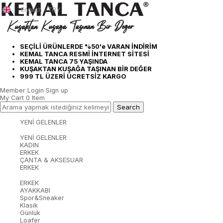
English - TRY
SEÇİLİ ÜRÜNLERDE %50'e VARAN İNDİRİM
KEMAL TANCA RESMİ İNTERNET SİTESİ
KEMAL TANCA 75 YAŞINDA
KUŞAKTAN KUŞAĞA TAŞINAN BİR DEĞER
999 TL ÜZERİ ÜCRETSİZ KARGO
Member Login
Sign up
My Cart
0
Item
YENİ GELENLER
YENİ GELENLER
KADIN
ERKEK
ÇANTA & AKSESUAR
ERKEK
ERKEK
AYAKKABI
Spor&Sneaker
Klasik
Günlük
Loafer