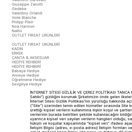
Giuseppe Zanotti
Gedebe
Valentino Orlandi
Voile Blanche
Philipp Plein
Noa Harmon
Nalho
OUTLET FIRSAT ÜRÜNLERİ
OUTLET FIRSAT ÜRÜNLERİ
KADIN
ERKEK
ÇANTA & AKSESUAR
HEDİYE REHBERİ
HEDİYE REHBERİ
Babaya Hediye
Anneye Hediye
Öğretmene Hediye
Sevgiliye Hediye
İNTERNET SİTESİ GİZLİLİK VE ÇEREZ POLİTİKASI TANCA MAĞAZACILIK A.Ş (“Şirket”) tarafından işletilen işlettiği www.kemaltancaonline.com internet sitesini ziyaret edenlerin (“Veri Sahibi”) gizliliğini korumak Şirketimizin önde gelen ilkelerindendir. İnternet Sitesi Gizlilik Politikası (“Politika”) ile; (1) Veri Sahiplerinin kişisel verilerinin işlenmesi, (2) Çerez Politikası ve (3) İnternet Sitesi Gizlilik Politikası’nın yürürlüğü hakkında açıklamalar yapılmaktadır. İşbu Bilgilendirme Metni’nin: Şirket ve/veya hizmet sağlayıcıları tarafından işletilmekte olan internet sitesi (“Site”) üzerinden temin edilen hizmetler sırasında Site kullanıcıları/üyeleri/ziyaretçileri (“Veri Sahibi”) tarafından Şirket ile paylaşılan veya Şirket’in Veri Sahibi’nin Site’yi kullanımı sırasında ürettiği kişisel verilerin kullanımına ilişkin koşul ve şartları tespit etmektir. Veri Sahibi, işbu Bilgilendirme Metni ile kişisel verilerinin işlenmesine ilişkin olarak aydınlatılmış olduğunu ve kişisel verilerinin burada belirtilen şekilde kullanılacağını bildiğini beyan eder. Hangi Veriler İşlenmektedir? İşbu başlık altında, Şirket tarafından işlenen ve Kişisel Verilerin Korunması Kanunu uyarınca kişisel veri sayılan verilerin hangileri olduğu, sayılanlarla sınırlı olmamak üzere, aşağıda belirtilmiştir. Aksi açıkça belirtilmedikçe, işbu Bilgilendirme Metni kapsamında arz edilen hüküm ve koşullar kapsamında “kişisel veri” ifadesi aşağıda yer alan bilgileri kapsayacaktır. Kimlik Bilgisi (isim, soyisim) – İletişim formları veya kayıt formlarının doldurulması durumunda İletişim Bilgisi (adres, e-posta adresi) İletişim formları veya kayıt formlarının doldurulması durumunda Müşteri İşlem Bilgisi ve Pazarlama Bilgileri (Sipariş bilgisi ve geçmişi, kampanya, anket, beğeni) İşlem Bilgisi (davranış ve dijital iz, IP) Kullanılan aracın (bilgisayar, telefon) teknik özellikleri (cihaz tipi) ve yazılım bilgileri (işletim sistemi) Konum (websitesine nerden ulaşıldığı) Şirket, Veri Sahibi’nin Site’yi kullanımı ile ilgili bilgileri teknik bir iletişim dosyası olan çerezleri (Cookie) kullanarak elde edebilmekte olup Site üzerinde sunulmakta olan hizmetlere erişim ve kullanım alışkanlıklarının tespit edilmesi için çerez yoluyla IP bilgileri toplanmaktadır. Çerezler, türlerine bağlı olmak üzere, genel olarak, Web Sitesi'ne eriştiğiniz cihazda tarama ve kullanım tercihlerinize ilişkin verileri toplamaktadır. Bu veriler, eriştiğiniz sayfaları, incelediğiniz hizmet ve ürünlerimizi, Web Sitesi'nde yaptığınız gezintiye ilişkin bilgileri kapsamaktadır. Kişisel Verilerin Korunması Kanunu’nun 3 ve 7. maddesi dairesince, geri döndürülemeyecek şekilde anonim hale getirilen veriler, anılan kanun hükümleri uyarınca kişisel veri olarak kabul edilmeyecek ve bu verilere ilişkin işleme faaliyetleri işbu Bilgilendirme Metni hükümleri ile bağlı olmaksızın gerçekleştirecektir. Veriler Hangi Amaçlarla Kullanılmaktadır? Şirket, Veri Sahibi tarafından sağlanan kişisel verileri, internet sitelerinde sunulan ürün ve hizmetlerden faydalanılması, ürün ve hizmetlere ilişkin bildirimlerin ve güncellemelerin veri sahiplerine iletilmesi, siteler üzerinden iletilen mesajların değerlendiri