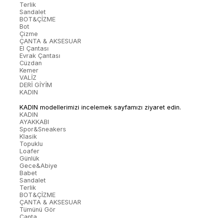
Terlik
Sandalet
BOT&ÇİZME
Bot
Çizme
ÇANTA & AKSESUAR
El Çantası
Evrak Çantası
Cüzdan
Kemer
VALİZ
DERİ GİYİM
KADIN
KADIN modellerimizi incelemek sayfamızı ziyaret edin.
KADIN
AYAKKABI
Spor&Sneakers
Klasik
Topuklu
Loafer
Günlük
Gece&Abiye
Babet
Sandalet
Terlik
BOT&ÇİZME
ÇANTA & AKSESUAR
Tümünü Gör
Çanta