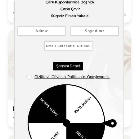
%30 İndirim
Yeni sezon erkek ayakkabılarında sepette %30 indirim!
Kargo Bedava
Tüm siparişlerde kargo ücretsiz!