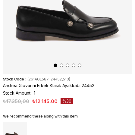
Stock Code
(261AGE587-24452_513)
Andrea Giovanni Erkek Klasik Ayakkabı 24452
Stock Amount
:
1
₺17.350,00
₺12.145,00
30
We recommend these along with this item.