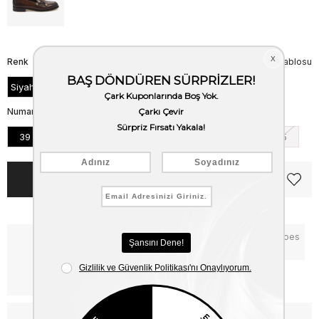
Renk
Beden Tablosu
Siyah Acma
Numara
39
40
41
42
43
44
45
Notify me when the price goes
Critical Stock
down
Free Shipping