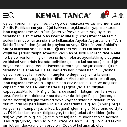
İNTERNET SİTESİ GİZLİLİK VE ÇEREZ POLİTİKASI TANCA MAĞAZACILIK A.Ş (“Şirket”) tarafından işletilen işlettiği www.kemaltancaonline.com internet sitesini ziyaret edenlerin (“Veri Sahibi”) gizliliğini korumak Şirketimizin önde gelen ilkelerindendir. İnternet Sitesi Gizlilik Politikası (“Politika”) ile; (1) Veri Sahiplerinin kişisel verilerinin işlenmesi, (2) Çerez Politikası ve (3) İnternet Sitesi Gizlilik Politikası’nın yürürlüğü hakkında açıklamalar yapılmaktadır. İşbu Bilgilendirme Metni’nin: Şirket ve/veya hizmet sağlayıcıları tarafından işletilmekte olan internet sitesi (“Site”) üzerinden temin edilen hizmetler sırasında Site kullanıcıları/üyeleri/ziyaretçileri (“Veri Sahibi”) tarafından Şirket ile paylaşılan veya Şirket’in Veri Sahibi’nin Site’yi kullanımı sırasında ürettiği kişisel verilerin kullanımına ilişkin koşul ve şartları tespit etmektir. Veri Sahibi, işbu Bilgilendirme Metni ile kişisel verilerinin işlenmesine ilişkin olarak aydınlatılmış olduğunu ve kişisel verilerinin burada belirtilen şekilde kullanılacağını bildiğini beyan eder. Hangi Veriler İşlenmektedir? İşbu başlık altında, Şirket tarafından işlenen ve Kişisel Verilerin Korunması Kanunu uyarınca kişisel veri sayılan verilerin hangileri olduğu, sayılanlarla sınırlı olmamak üzere, aşağıda belirtilmiştir. Aksi açıkça belirtilmedikçe, işbu Bilgilendirme Metni kapsamında arz edilen hüküm ve koşullar kapsamında “kişisel veri” ifadesi aşağıda yer alan bilgileri kapsayacaktır. Kimlik Bilgisi (isim, soyisim) – İletişim formları veya kayıt formlarının doldurulması durumunda İletişim Bilgisi (adres, e-posta adresi) İletişim formları veya kayıt formlarının doldurulması durumunda Müşteri İşlem Bilgisi ve Pazarlama Bilgileri (Sipariş bilgisi ve geçmişi, kampanya, anket, beğeni) İşlem Bilgisi (davranış ve dijital iz, IP) Kullanılan aracın (bilgisayar, telefon) teknik özellikleri (cihaz tipi) ve yazılım bilgileri (işletim sistemi) Konum (websitesine nerden ulaşıldığı) Şirket, Veri Sahibi’nin Site’yi kullanımı ile ilgili bilgileri teknik bir iletişim dosyası olan çerezleri (Cookie) kullanarak elde edebilmekte olup Site üzerinde sunulmakta olan hizmetlere erişim ve kullanım alışkanlıklarının tespit edilmesi için çerez yoluyla IP bilgileri toplanmaktadır. Çerezler, türlerine bağlı olmak üzere, genel olarak, Web Sitesi'ne eriştiğiniz cihazda tarama ve kullanım tercihlerinize ilişkin verileri toplamaktadır. Bu veriler, eriştiğiniz sayfaları, incelediğiniz hizmet ve ürünlerimizi, Web Sitesi'nde yaptığınız gezintiye ilişkin bilgileri kapsamaktadır. Kişisel Verilerin Korunması Kanunu’nun 3 ve 7. maddesi dairesince, geri döndürülemeyecek şekilde anonim hale getirilen veriler, anılan kanun hükümleri uyarınca kişisel veri olarak kabul edilmeyecek ve bu verilere ilişkin işleme faaliyetleri işbu Bilgilendirme Metni hükümleri ile bağlı olmaksızın gerçekleştirecektir. Veriler Hangi Amaçlarla Kullanılmaktadır? Şirket, Veri Sahibi tarafından sağlanan kişisel verileri, internet sitelerinde sunulan ürün ve hizmetlerden faydalanılması, ürün ve hizmetlere ilişkin bildirimlerin ve güncellemelerin veri sahiplerine iletilmesi, siteler üzerinden iletilen mesajların değerlendirilmesi, bilgi taleplerinin karşılanması, şikayetlerin oluşturulması, işlenmesi ve sonuçlandırılması, satış sonrası hizmetlerin sağlanması, Şirket ürün ve hizmetlerine ilişkin bilgi taleplerinin karşılanması, ilgilenilen ürün ve hizmetlere ilişkin bildirimlerin ve güncellemelerin veri sahiplerine iletilmesi, taleplere istinaden Şirket ürün ve hizmetlerine ilişkin bilgilerin veri sahipleri tarafından sağlanan iletişim adreslerine gönderilmesi, satış sonrası hizmetlerinin sağlanması amaçları dahil ticari faaliyetlerinin yürütülmesi, ticari ve iş stratejilerinin belirlenmesi ve uygulanması, Şirketimiz ve Şirketimizle iş ilişkisi içinde olan kişilerin hukuki, teknik ve ticari güvenliğinin temininin sağlanması ve bu kapsamda Veri Sahibi’ne gerekli bilgilendirilmelerin yapılması ve bu faaliyetlerin doğasından kaynaklanan yükümlülüklerin yerine getirilmesi için işlemektedir. Şirket ayrıca, bahsi geçen kişisel verileri sunduğu hizmetlerin iyileştirilmesi, hizmetin geliştirilmesi ve bu kapsamda Veri Sahibi’ne gerekli bilgilendirilmelerin yapılması ve sunduğu hizmetlerin doğasından kaynaklanan yükümlülüklerin yerine getirilmesi için işlemektedir. Söz konusu kişisel bilgiler Veri Sahibi ile temas kurmak veya Veri Sahibi’nin Site’deki tecrübesini iyileştirmek (mevcut hizmetlerin geliştirilmesi, yeni hizmetler oluşturulması ve kişiye özel hizmetler sunulması gibi) amacıyla kullanılacağı gibi, Şirket raporlama ve iş geliştirme faaliyetleri kapsamında kullanılacak, Veri Sahibi’nin kimliği ifşa edilmeden çeşitli istatistiksel değerlendirmeler yapma, veri tabanı oluşturma ve pazar araştırmalarında bulunma amacıyla da kullanılacaktır. Kişisel Verilerinizin Aktarıldığı Taraflar ve Aktarım Amacı Kişisel verilerinizin işlenme amaçları doğrultusunda, iş ortaklarımıza, grup şirketlerimiz tedarikçilerimize kanunen yetkili kamu kurumlarına ve özel kişilere KVK Kanunu’nun 8. ve 9. maddelerinde belirtilen kişisel veri işleme şartları ve amaçları dahilinde aktarılabilecektir. Şirket, Veri Sahibi’ne ait kişisel verileri ve bu kişisel verileri kullanılarak elde ettiği yeni verileri, Veri Sahibi’ne işbu Bilgilendirme Metni ile belirttiği amaçların gerçekleştirilebilmesi için Şirket’in hizmetlerinden faydalandığı üçüncü kişilere, söz konusu hizmetlerin temini amacıyla sınırlı olmak üzere aktarabilmektedir. Şirket, Veri Sahibi deneyiminin geliştirilmesi (iyileştirme ve kişiselleştirme dâhil), Veri Sahibi’nin güvenliğini sağlamak, hileli ya da izinsiz kullanımları tespit etmek, operasyonel değerlendirme araştırılması, Site veya Şirket hizmetlerine ilişkin hataların giderilmesi ve işbu Bilgilendirme Metni’nde yer alan amaçlardan herhangi birisini gerçekleştirebilmek için SMS gönderimi yapanlar da dahil olmak üzere (izinlere ilişkin diğer mevzuatlardaki hükümlere uygun olmak şartıyla), bağlı ortaklık ve iştirakler ile grup şirketleri, dış kaynak hizmet sağlayıcıları, barındırma hizmet sağlayıcıları (hosting servisleri), hukuk büroları, araştırma şirketleri, iş ortakları, tedarikçiler, şirket hissedarları, çağrı merkezleri gibi üçüncü kişiler ile paylaşmaktadır. Şirket ayrıca, Kişisel Verilerin korunması Kanunu’nun 5 ve 8. maddeleri uyarınca ve/veya ilgili mevzuattaki istisnaların varlığı halinde kişisel verileri Veri Sahibi’nin ayrıca rızasını almaksızın işleyebilecek ve üçüncü kişilere aktarmaktadır. Bu durumların başlıcaları aşağıda belirtilmiştir: Kanunlarda açıkça öngörülmesi, Fiili imkânsızlık nedeniyle rızasını açıklayamayacak durumda bulunan veya rızasına hukuki geçerlilik tanınmayan kişinin kendisinin ya da bir başkasının hayatı veya beden bütünlüğünün korunması için zorunlu olması, Veri Sahibi ile Şirket arasında herhangi bir sözleşmenin kurulması veya ifasıyla doğrudan doğruya ilgili olması kaydıyla, kişisel verilerin işlenmesinin gerekli olması, Hukuki yükümlülüklerin yerine getirebilmesi için zorunlu olması, Veri Sahibi’nin kendisi tarafından alenileştirilmiş olması, Bir hakkın tesisi, kullanılması veya korunması için veri işlemenin zorunlu olması, Veri Sahibi’nin temel hak ve özgürlüklerine zarar vermemek kaydıyla, Şirket’in meşru menfaatleri için veri işlenmesinin zorunlu olması. Kişisel Verilerinizin Toplanma Yöntemi Ve Hukuki Sebebi Kimliğinizi belirli ya da belirlenebilir kılan her türlü bilgi “kişisel veri”dir. İnternet sitemizi ziyaretiniz kapsamında kişisel verileriniz Kanun’da yer alan veri işleme şartlarına uygun olarak İnternet Sitemizi ziyaret etmeniz dolayısıyla teknik iletişim dosyaları olan çerezler (cookies) vasıtasıyla toplanmaktadır. Yukarıda da belirtildiği üzere Şirket, çerez (Cookie) kullanmaktadır ve bu kapsamda veri işleyerek üçüncü kişiler tarafından sunulan analiz hizmetleri kapsamında işlenmesi amacıyla sadece bu analiz hizmetlerinin gerektirdiği ölçüde kullanılması amacıyla analiz hizmeti sunan üçüncü kişilere aktarabilmektedir. Bahsi geçen teknik iletişim dosyaları, ana bellekte saklanmak üzere Site’nin Veri Sahibi tarayıcısına (browser) gönderdiği küçük metin dosyalarıdır. Teknik iletişim dosyası bir web sitesi hakkında durum ve tercih ayarlarını saklayarak internetin kullanımını bu anlamda kolaylaştırır. Teknik iletişim dosyası, internet sitelerini zamansal oranlamalı olarak kaç kişinin kullandığını, bir kişinin herhangi bir internet sitesini hangi amaçla, kaç kez ziyaret ettiği ve ne kadar kaldığı hakkında istatistiksel bilgileri elde etmek ve Kullanıcılar için özel tasarlanmış kullanıcı sayfalarından dinamik olarak reklam ve içerik üretilmesine yardımcı olmak üzere tasarlanmış olup, bu amaçlarla kullanılmaktadır. Teknik iletişim dosyası, ana bellekten başkaca herhangi bir kişisel veri almak için tasarlanmamıştır. Tarayıcıların pek çoğu başta teknik iletişim dosyasını kabul eder biçimde tasarlanmıştır, ancak kullanıcılar dilerse teknik iletişim dosyasının gelmemesi veya teknik iletişim dosyasının gönderildiğinde ikaz verilmesini sağlayacak biçimde tarayıcı ayarlarını her zaman için değiştirebilirler. Şirket ayrıca, online davranışsal reklamcılık ve pazarlama yapılabilmesi amacıyla Veri Sahibi’nin sitedeki davranışlarını tarayıcıda bulunan bir cookie (çerez) ile ilişkilendirme ve görüntülenen sayfa sayısı, ziyaret süresi ve hedef tamamlama sayısı gibi metrikleri temel alan yeniden pazarlama listeleri tanımlama hakkını haizdir. Daha sonra Veri Sahibi’ne Site’de ya da görüntülü reklam ağındaki diğer sitelerde ilgi alanlarına göre hedefe yönelik reklam içeriği gösterilebilir. Kişisel Verilerin Korunması Kanunu 11. Maddesi Kapsamında Veri Sahibinin Hakları Veri Sahibi, Şirket’e başvurarak kendisiyle ilgili; Kişisel veri işlenip işlenmediğini öğrenme, Kişisel verileri işlenmişse buna ilişkin bilgi talep etme, Kişisel verilerin işlenme amacını ve bunların amacına uygun kullanılıp kullanılmadığını öğrenme, Yurt içinde veya yurt dışında kişisel verilerin aktarıldığı üçüncü kişileri bilme, Kişisel verilerin e
2
2
0