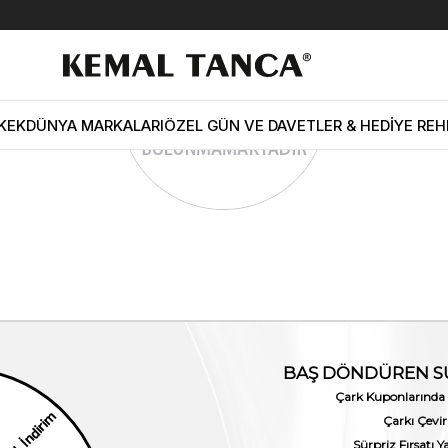
KEK
DÜNYA MARKALARI
ÖZEL GÜN VE DAVETLER & HEDİYE REH
Hesabım
Kurumsal
Müşteri İlişkiler
Üyelik Bilgilerim
Hakkımızda
Üyelik