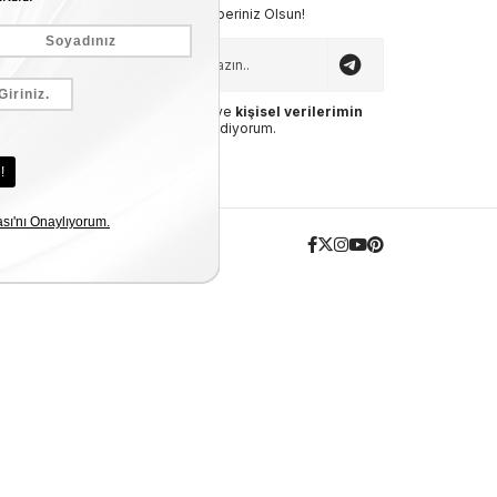
Fırsatlardan İlk Sizin Haberiniz Olsun!
Üyelik koşullarını
ve
kişisel verilerimin
korunmasını kabul ediyorum.