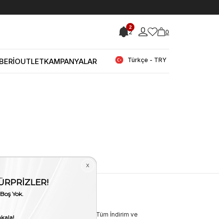
2
2
0
Türkçe - TRY
BERİ
OUTLET
KAMPANYALAR
i
Bizden Haberler
Bültenimize Üye Olun ! Tüm İndirim ve