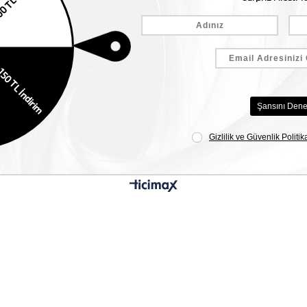
Siparişlerim
Mağazalar
İade ve Değişim
Şifremi Unuttum
Anasayfa
Kargo & Teslimat
Şifremi Değiştir
Bize Ulaşın
KVKK
Para ve Hediye Çeklerim
Toptan Satış
Sipariş Takip