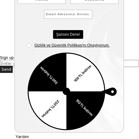
Sign up for our E-mail Newsletter
Send
Kurumsal
Anasayfa
Hakkımızda
Mağazalarımız
Bize Ulaşın
Müşteri İlişkileri
Üyelik
İade ve Değişim
Kargo & Teslimat
KVKK
Yardım