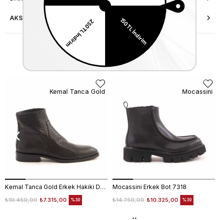
AKSESUAR ONARIMI
Similar Items
Kemal Tanca Gold
Mocassini
Kemal Tanca Gold Erkek Hakiki Deri Tpu Taban Siyah Bot
Mocassini Erkek Bot 7318
₺10.450,00
₺7.315,00
₺14.750,00
₺10.325,00
%30
%30