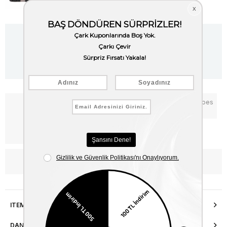
Item is out of stock.
Notify me when the price goes
Add to Favorites
down
Free Shipping
WhatsApp’tan Bilgi Al
ITEM FEATURES
DANIŞMA HATTI