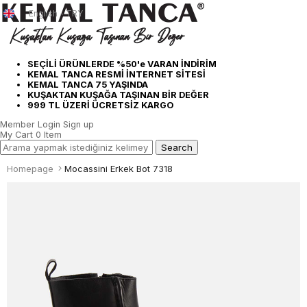
English - TRY
SEÇİLİ ÜRÜNLERDE %50'e VARAN İNDİRİM
KEMAL TANCA RESMİ İNTERNET SİTESİ
KEMAL TANCA 75 YAŞINDA
KUŞAKTAN KUŞAĞA TAŞINAN BİR DEĞER
999 TL ÜZERİ ÜCRETSİZ KARGO
Member Login
Sign up
My Cart
0
Item
Homepage
Mocassini Erkek Bot 7318