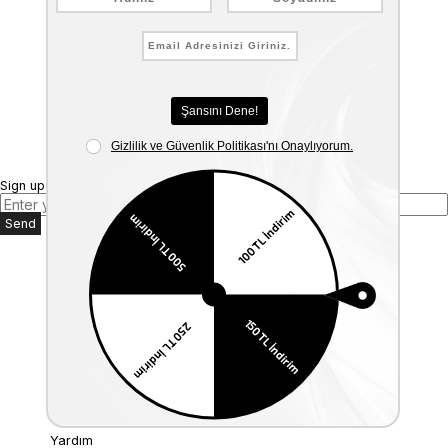
Sign up for our E-mail Newsletter
Send
Kurumsal
Anasayfa
Hakkımızda
Mağazalarımız
Bize Ulaşın
Müşteri İlişkileri
Üyelik
İade ve Değişim
Kargo & Teslimat
KVKK
Yardım