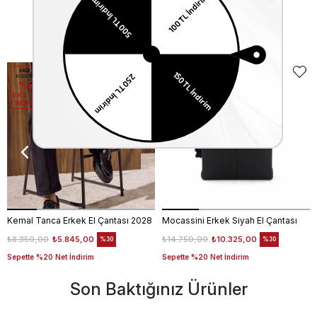
Benzer Ürünler
EKLE5
EKLE5
KODUYLA
KODUYLA
%5
%5
EKSTRA
EKSTRA
İNDİRİM
İNDİRİM
Kemal Tanca Erkek El Çantası 2028
Mocassini Erkek Siyah El Çantası
₺8.350,00
₺5.845,00
₺14.750,00
₺10.325,00
%30
%30
Sepette %20 Net İndirim
Sepette %20 Net İndirim
Son Baktığınız Ürünler