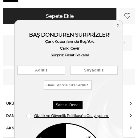
Kritik Stok
Fiyat Düşünce Haber Ver
Kargo Bedava
WhatsApp’tan Bilgi Al
ÜRÜN ÖZELLIKLERI
DANIŞMA HATTI
AKSESUAR ONARIMI