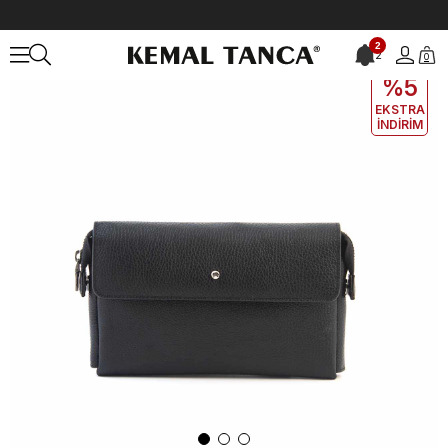
Anasayfa
ÇANTA&AKSESUAR
ERKEK
El Çantası
Mocassini Erke
2
2
0
EKLE5
KODUYLA
%5
EKSTRA
İNDİRİM