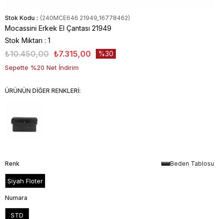
Stok Kodu
(240MCE646 21949_16778462)
Mocassini Erkek El Çantası 21949
Stok Miktarı
:
1
₺10.450,00
₺7.315,00
30
Sepette %20 Net İndirim
ÜRÜNÜN DİĞER RENKLERİ:
Renk
Beden Tablosu
Siyah Floter
Numara
STD